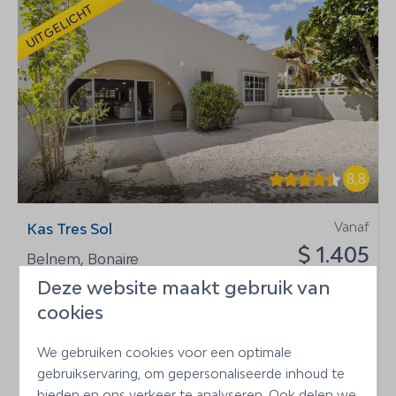
UITGELICHT
8,8
Vanaf
Kas Tres Sol
$ 1.405
Belnem, Bonaire
7 nachten
Deze website maakt gebruik van
7
2
2 personen
cookies
Volledig gerenoveerd in 2025
Toplocatie in Belnem
We gebruiken cookies voor een optimale
gebruikservaring, om gepersonaliseerde inhoud te
2 slaapkamers + extra slaapmogelijkheden
bieden en ons verkeer te analyseren. Ook delen we