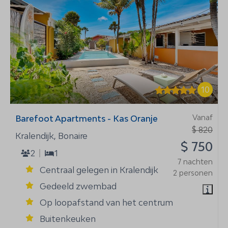
10
Vanaf
Barefoot Apartments - Kas Oranje
$ 820
Kralendijk, Bonaire
$ 750
2
1
7 nachten
Centraal gelegen in Kralendijk
2 personen
Gedeeld zwembad
Op loopafstand van het centrum
Buitenkeuken