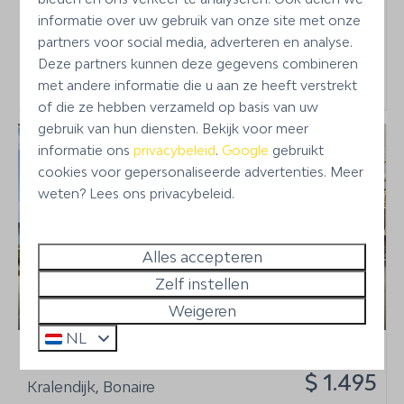
Ideaal voor gezinnen
informatie over uw gebruik van onze site met onze
Dicht bij snorkel- en duikplekken
partners voor social media, adverteren en analyse.
Deze partners kunnen deze gegevens combineren
Bekijken
met andere informatie die u aan ze heeft verstrekt
of die ze hebben verzameld op basis van uw
gebruik van hun diensten. Bekijk voor meer
informatie ons
privacybeleid
.
Google
gebruikt
cookies voor gepersonaliseerde advertenties. Meer
weten? Lees ons privacybeleid.
Alles accepteren
Zelf instellen
9
Weigeren
NL
Vanaf
Cas Thomas
$ 1.495
Kralendijk, Bonaire