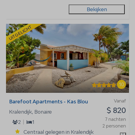
Bekijken
UITGELICHT
10
Vanaf
Barefoot Apartments - Kas Blou
$ 820
Kralendijk, Bonaire
7 nachten
2
1
2 personen
Centraal gelegen in Kralendijk