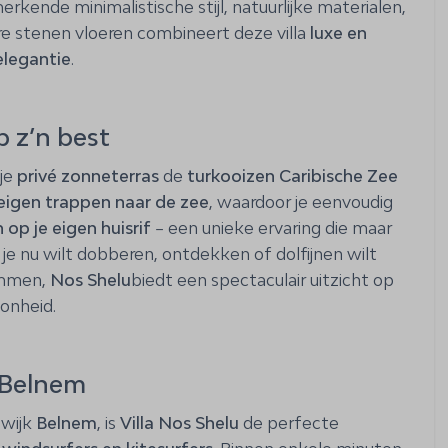
erkende minimalistische stijl, natuurlijke materialen,
Badkamer
e stenen vloeren combineert deze villa
luxe en
Föhn
elegantie
.
Douche
Toilet
Handdoeken
 z’n best
Strandhanddoeken
 je
privé zonneterras
de
turkooizen Caribische Zee
Wastafel
eigen trappen naar de zee
, waardoor je eenvoudig
 op je eigen huisrif
– een unieke ervaring die maar
Wijk of gebouw
e nu wilt dobberen, ontdekken of dolfijnen wilt
 op aanvraag
Punt Vierkant
emmen,
Nos Shelu
biedt een spectaculair uitzicht op
kket
oonheid.
baar
n Belnem
maak
 wijk
Belnem
, is
Villa Nos Shelu
de perfecte
ten