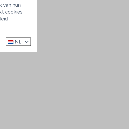
k van hun
kt cookies
eid.
NL