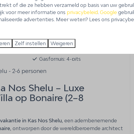
trekt of die ze hebben verzameld op basis van uw gebrui
Kluis
ijk voor meer informatie ons
privacybeleid
.
Google
gebrui
Strijkijzer
Toon meer ↓
aliseerde advertenties. Meer weten? Lees ons privacybel
Keuken
eren
Zelf instellen
Weigeren
Koffiecupmachine: Nespresso
Oven: Heteluchtoven
Gasfornuis: 4-pits
orkel
Koelkast: Met ijsblokjes en water
elu - 2-6 personen
dispenser
Vaatwasser
la Nos Shelu – Luxe
Broodrooster
lla op Bonaire (2–8
d
Keukengerei, bestek en servies
Waterkoker
Blender
dvakantie in Kas Nos Shelu
, een adembenemende
Magnetron
naire
, ontworpen door de wereldberoemde architect