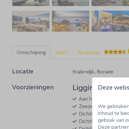
Omschrijving
Kaart
Recensies
Locatie
Kralendijk, Bonaire
Ligging
Voorzieningen
Deze webs
Aan het water
We gebruiken 
Zeezicht
inhoud te bie
Dichtbij het strand
gebruik van o
Dichtbij restaurants
Deze partner
Dichtbij snorkel/duik 