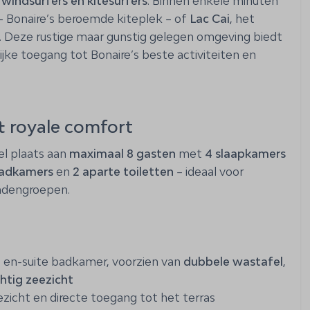
 windsurfers en kitesurfers
. Binnen enkele minuten
 vliegveld
– Bonaire’s beroemde kiteplek – of
Lac Cai
, het
s. Deze rustige maar gunstig gelegen omgeving biedt
ijke toegang tot Bonaire’s beste activiteiten en
& royale comfort
el plaats aan
maximaal 8 gasten
met
4 slaapkamers
badkamers
en
2 aparte toiletten
– ideaal voor
endengroepen.
en-suite badkamer, voorzien van
dubbele wastafel
,
htig zeezicht
icht en directe toegang tot het terras