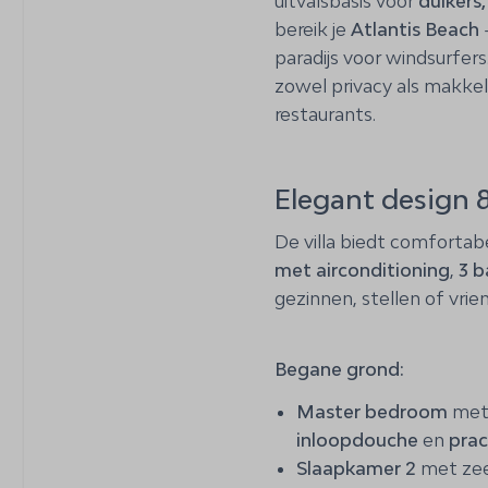
uitvalsbasis voor
duikers,
Ophaalservice van het
bereik je
Atlantis Beach
paradijs voor windsurfer
zowel privacy als makkel
restaurants.
Elegant design 
De villa biedt comfortab
met airconditioning
,
3 
gezinnen, stellen of vri
Begane grond:
Master bedroom
met 
inloopdouche
en
prac
Slaapkamer 2
met zeez