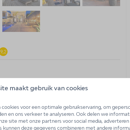
9,2
Faciliteiten
ite maakt gebruik van cookies
Droogrek
cookies voor een optimale gebruikservaring, om geperso
Strijkplank
den en ons verkeer te analyseren. Ook delen we informat
Wasmachine
nze site met onze partners voor social media, adverteren 
Smart TV
s kunnen deze gegevens combineren met andere informat
plekken
Wifi