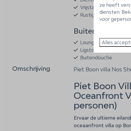
ze heeft vers
Vrijstaand
diensten. Bek
Rustige ligging
voor geperson
Buiten
Alles accept
Loungeset
Ligstoelen
Buitendouche
Spoelbak voor duik/sn
Omschrijving
Piet Boon villa Nos Sh
uitrusting
Terras: Overdekt
Piet Boon Vil
Parkeerplaats: 2
Oceanfront Vi
Magnesium zwemba
personen)
Tuinmeubels
Omheinde tuin
Ervaar de ultieme eilan
oceaanfront villa op Bo