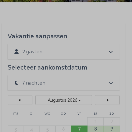
Vakantie aanpassen
2 gasten
Selecteer aankomstdatum
Augustus 2026
ma
di
wo
do
vr
za
zo
1
2
6
7
8
9
3
4
5