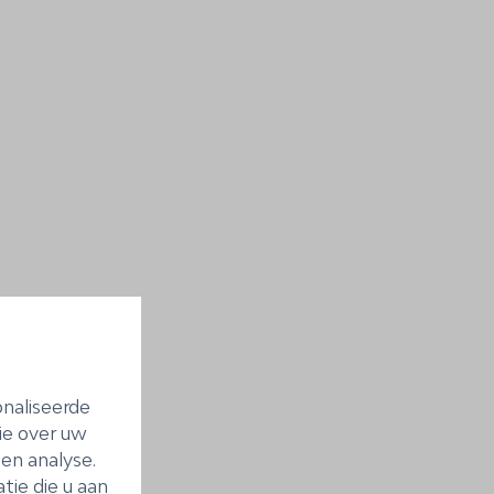
naliseerde
ie over uw
en analyse.
ie die u aan