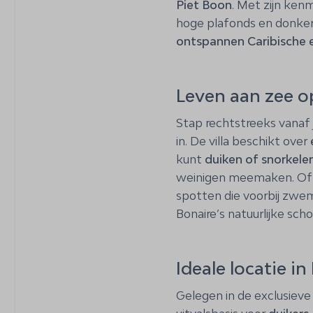
Slaapkamer
Piet Boon
. Met zijn kenm
hoge plafonds en donker
Beddengoed
ontspannen Caribische 
Kledingkast
Kingsize bed: 3
Airconditioning
Leven aan zee op
Stap rechtstreeks vanaf
in. De villa beschikt over
kunt
duiken of snorkelen
Extra diensten
weinigen meemaken. Of j
Boodschappenpakket
spotten die voorbij zw
Stay, Dive & Drive pa
Bonaire’s natuurlijke sch
beschikbaar
24/7 manager beschik
Ideale locatie i
Autohuur mogelijk
Tussentijdse schoon
Gelegen in de exclusieve
inbegrepen vanaf 7 nach