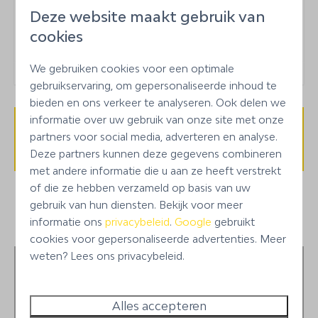
Autohuur mogelijk
Deze website maakt gebruik van
te wijzen.
24/7 manager beschikbaar
cookies
Stay, Dive & Drive pakket beschikbaar
Boodschappenpakket op aanvraag
We gebruiken cookies voor een optimale
gebruikservaring, om gepersonaliseerde inhoud te
Optioneel: tussentijdse schoonmaak inclusief
bieden en ons verkeer te analyseren. Ook delen we
linnenwissel
informatie over uw gebruik van onze site met onze
Elektra inbegrepen tot 15 kWh per slaapkamer
Beschikbaarheid en prijs
partners voor social media, adverteren en analyse.
per dag
Deze partners kunnen deze gegevens combineren
met andere informatie die u aan ze heeft verstrekt
Wijk of gebouw
of die ze hebben verzameld op basis van uw
gebruik van hun diensten. Bekijk voor meer
Sabadeco Terrace
1
Verblijfsvoorkeuren
informatie ons
privacybeleid
.
Google
gebruikt
cookies voor gepersonaliseerde advertenties. Meer
weten? Lees ons privacybeleid.
Alles accepteren