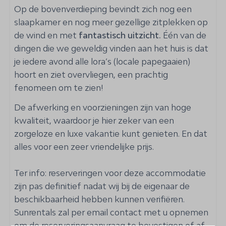
Op de bovenverdieping bevindt zich nog een
Tweepersoonsbed: 3
slaapkamer en nog meer gezellige zitplekken op
Eenpersoonsbed: 2
de wind en met
Kledingkast
fantastisch uitzicht.
Één van de
dingen die we geweldig vinden aan het huis is dat
Beddengoed
je iedere avond alle lora’s (locale papegaaien)
Plafondventilator
hoort en ziet overvliegen, een prachtig
Badkamer
fenomeen om te zien!
De afwerking en voorzieningen zijn van hoge
Föhn
kwaliteit, waardoor je hier zeker van een
Strandhanddoeken
zorgeloze en luxe vakantie kunt genieten. En dat
Wastafel
alles voor een zeer vriendelijke prijs.
Handdoeken
Toilet
Ter info: reserveringen voor deze accommodatie
Douche
zijn pas definitief nadat wij bij de eigenaar de
beschikbaarheid hebben kunnen verifiëren.
Extra diensten
Sunrentals zal per email contact met u opnemen
Ophaalservice van het vliegveld
om de reserveringsaanvraag te bevestigen of af