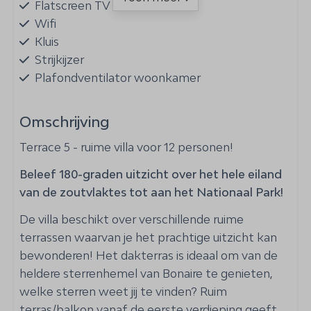
Flatscreen TV
Wifi
Kluis
Strijkijzer
Plafondventilator woonkamer
Buiten
Omschrijving
Balkon
Terrace 5 - ruime villa voor 12 personen!
Tuinmeubels
Beleef 180-graden uitzicht over het hele eiland
Hangmat
van de zoutvlaktes tot aan het Nationaal Park!
Magnesium zwembad
Dakterras
De villa beschikt over verschillende ruime
Terras: Overdekt
terrassen waarvan je het prachtige uitzicht kan
Parkeerplaats: 2
bewonderen! Het dakterras is ideaal om van de
BBQ: Houtskool
heldere sterrenhemel van Bonaire te genieten,
Spoelbak voor duik/snorkel uitrusting
welke sterren weet jij te vinden? Ruim
Ligstoelen
terras/balkon vanaf de eerste verdieping geeft