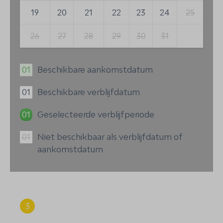
19
20
21
22
23
24
25
26
27
28
29
30
31
01
Beschikbare aankomstdatum
01
Beschikbare verblijfdatum
01
Geselecteerde verblijfperiode
01
Niet beschikbaar als verblijfdatum of
aankomstdatum
3
Samenvatting