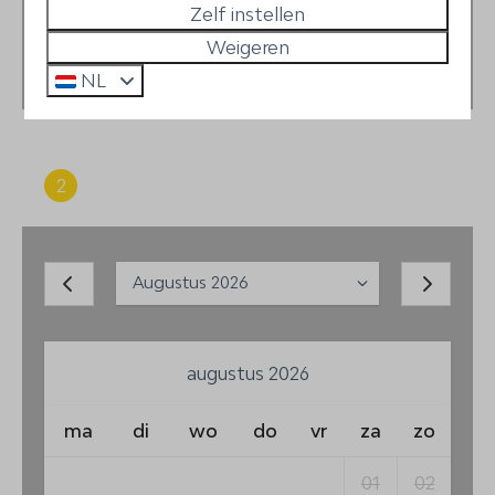
Zelf instellen
2 gasten
Weigeren
NL
2
Periode
augustus 2026
ma
di
wo
do
vr
za
zo
01
02