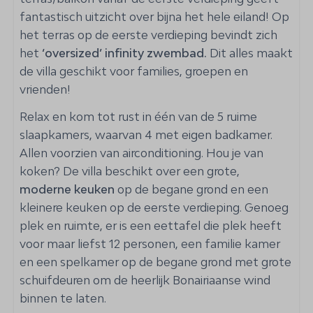
Omheinde tuin
fantastisch uitzicht over bijna het hele eiland! Op
het terras op de eerste verdieping bevindt zich
Keuken
het
‘oversized’ infinity zwembad.
Dit alles maakt
de villa geschikt voor families, groepen en
Keukengerei, bestek en servies
vrienden!
Waterkoker
Blender
Relax en kom tot rust in één van de 5 ruime
Magnetron
slaapkamers, waarvan 4 met eigen badkamer.
Inductie kookplaat: 4-pits
Allen voorzien van airconditioning. Hou je van
Oven: Heteluchtoven
koken? De villa beschikt over een grote,
Koelkast: Met vriesvak
moderne keuken
op de begane grond en een
Koffiecupmachine: Nespresso
kleinere keuken op de eerste verdieping. Genoeg
Vaatwasser
plek en ruimte, er is een eettafel die plek heeft
voor maar liefst 12 personen, een familie kamer
Slaapkamer
en een spelkamer op de begane grond met grote
schuifdeuren om de heerlijk Bonairiaanse wind
Airconditioning
binnen te laten.
Queensize bed: 2